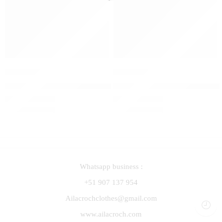
Blusa Bali
Blusa Cata
El precio original era: S/ 89.00.
S/
66.75
El precio original era: S
El precio actual es: S
S/
89.00
S/
140.00
Whatsapp business :
+51 907 137 954
Ailacrochclothes@gmail.com
www.ailacroch.com