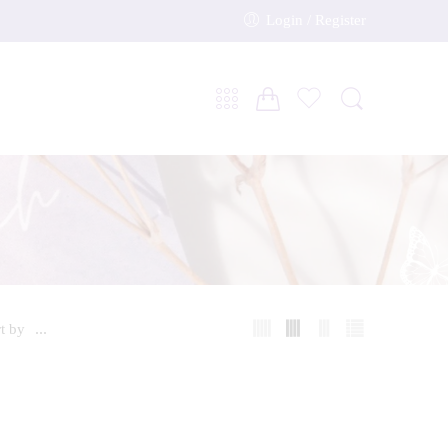
Login / Register
t by
...