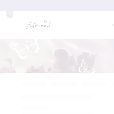
I
SALE
Kimono Encaje