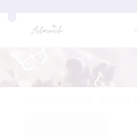
I
FEATURED
SALE