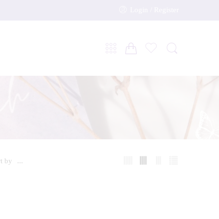
Login / Register
t by
...