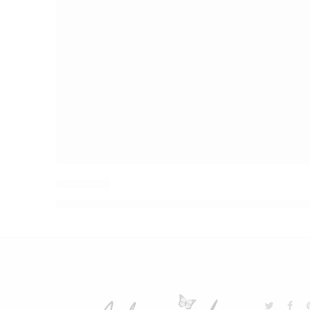
Capita Lali
El precio original era: S/ 120.00.
S/
102.00
El pre
S/
120.00